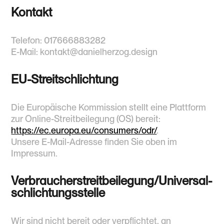
Kontakt
Telefon: 017666883282
E-Mail: kontakt@danielherzog.design
EU-Streitschlichtung
Die Europäische Kommission stellt eine Plattform
zur Online-Streitbeilegung (OS) bereit:
https://ec.europa.eu/consumers/odr/
.
Unsere E-Mail-Adresse finden Sie oben im
Impressum.
Verbraucher­streit­beilegung/Universal­
schlichtungs­stelle
Wir sind nicht bereit oder verpflichtet, an