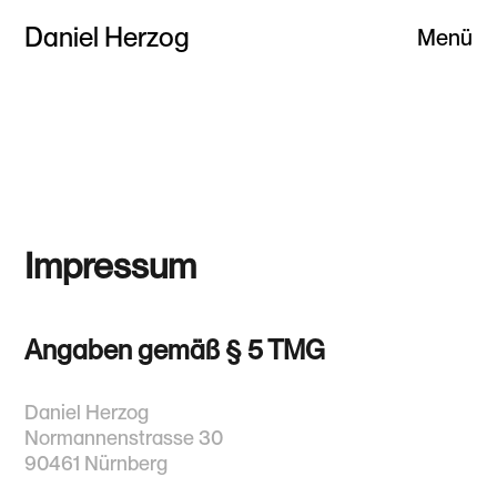
Projekte
Daniel Herzog
Menü
Schließen
Leistungen
Kontakt
Impressum
Angaben gemäß § 5 TMG
Daniel Herzog
Normannenstrasse 30
90461 Nürnberg